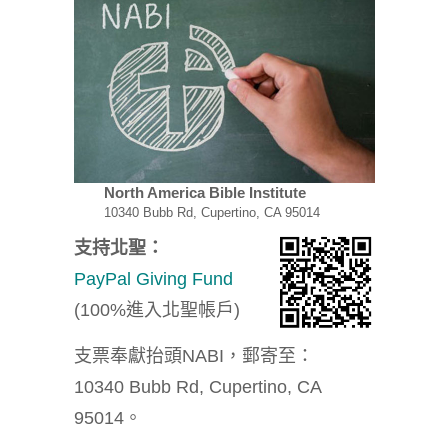
North America Bible Institute
10340 Bubb Rd, Cupertino, CA 95014
支持北聖：
PayPal Giving Fund
(100%進入北聖帳戶)
支票奉獻抬頭NABI，郵寄至：
10340 Bubb Rd, Cupertino, CA
95014。