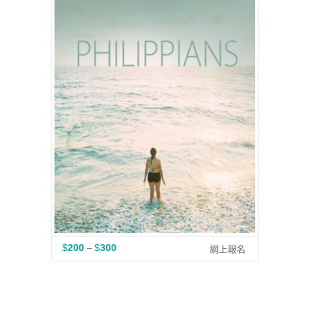
$
200
$
300
–
價
網上報名
格
範
圍
：