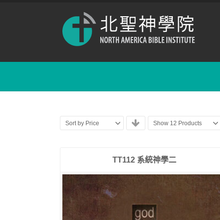
Sort by Price
Show 12 Products
TT112 系統神學二