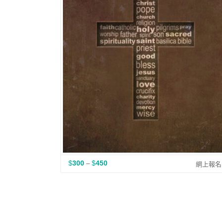
$
300
$
450
–
價
網上報名
格
範
圍
：
$
3