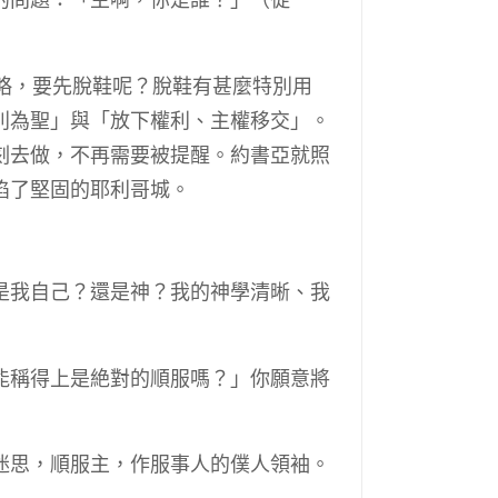
的問題：「主啊，你是誰？」（徒
略，要先脫鞋呢？脫鞋有甚麼特別用
別為聖」與「放下權利、主權移交」。
刻去做，不再需要被提醒。約書亞就照
陷了堅固的耶利哥城。
是我自己？還是神？我的神學清晰、我
能稱得上是絶對的順服嗎？」你願意將
迷思，順服主，作服事人的僕人領袖。