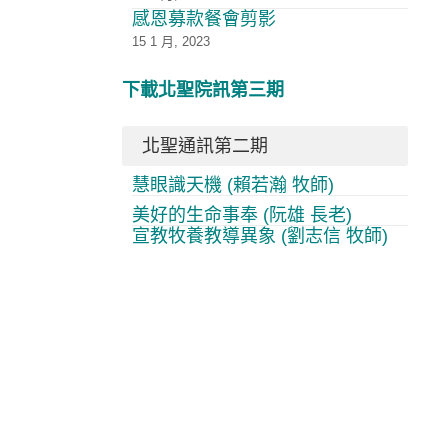
感恩募款餐會剪影
15 1 月, 2023
下載北聖院訊第三期
北聖通訊第二期
慧眼識天機 (賴若瀚 牧師)
美好的生命事奉 (阮雄 長老)
宣教牧養教導異象 (劉志信 牧師)