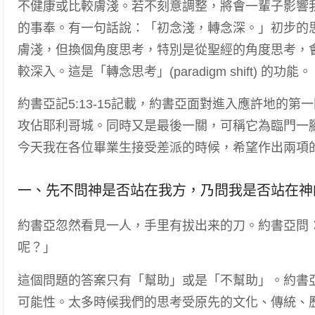
不健康或比較膚淺。若不刻意調整，將會一輩子影響
的事奉。有一句話說：「初念淺，轉念深。」初步的
膚淺，但換個角度思考，特別是從聖經的角度思考，
較深入。這是「轉念思考」(paradigm shift) 的功能。
約書亞記5:13-15記載，約書亞面對進入應許地的第
攻佔耶利哥城。同時又是最後一關，可稱它為臨門一
今天我在各位畢業生接受差派的時候，希望作出兩項
一、先不問神是否站在我方，乃問我是否站在神的那
約書亞忽然看見一人，手里有拔出来的刀。約書亞問
呢？」
這個問題的答案只有「幫助」或是「不幫助」。約書
可能性。太多時候我們的思考受原先的文化、傳統、