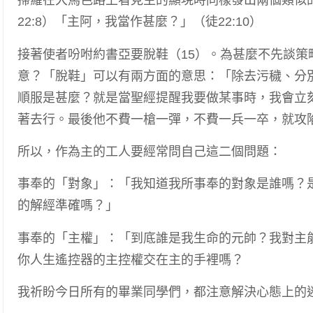
掃羅在大馬色路上看見主的顯現時同樣發出兩個類似
22:8）「主阿，我當作甚麼？」（徒22:10）
接著使者吩咐約書亞要脫鞋（15）。為甚麼不先談策
意？「脫鞋」可以有兩方面的意思：「除去污穢、分
順服是甚麼？就是當聖經提醒我要做某事時，我會立
著去行。最後他不費一槍一彈，不費一兵一卒，就攻
所以，作為主的工人要經常問自己這二個問題：
事奉的「對象」：「我知道我所事奉的對象是誰嗎？
的解經準確嗎？」
事奉的「主權」：「到底誰是我生命的元帥？我對主
你人生遙控器的主控權交在主的手裡嗎？
我祈盼今日所有的畢業同學們，都注意解決心態上的