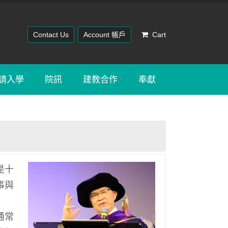
Contact Us
Account 帳戶
Cart
請入學
院訊
建教合作
奉獻
是十
事與
通常