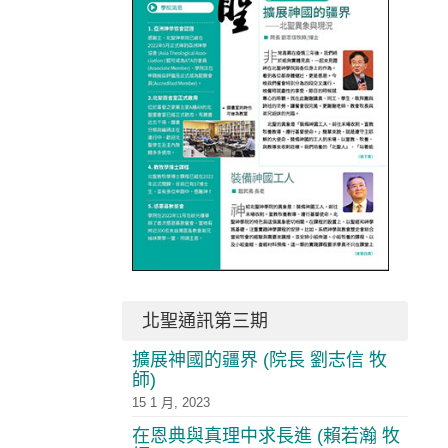
北聖通訊第三期
擴展神國的疆界 (院長 劉志信 牧
師)
15 1 月, 2023
在恩典與真理中求長進 (賴若瀚 牧