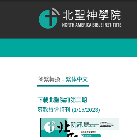
簡繁轉換：
繁体中文
下載北聖院訊第三期
募款餐會特刊 (1/15/2023)